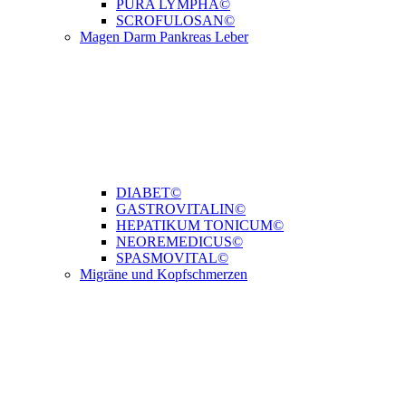
PURA LYMPHA©
SCROFULOSAN©
Magen Darm Pankreas Leber
DIABET©
GASTROVITALIN©
HEPATIKUM TONICUM©
NEOREMEDICUS©
SPASMOVITAL©
Migräne und Kopfschmerzen