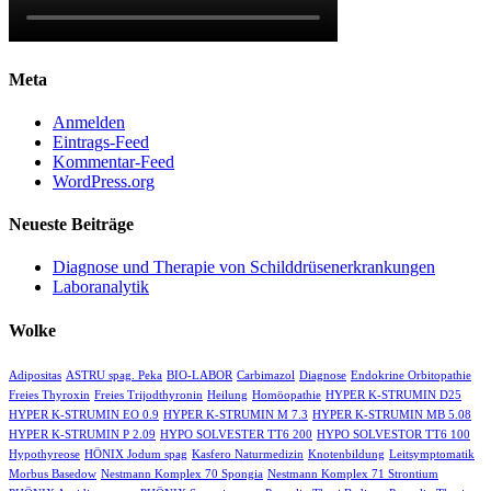
Meta
Anmelden
Eintrags-Feed
Kommentar-Feed
WordPress.org
Neueste Beiträge
Diagnose und Therapie von Schilddrüsenerkrankungen
Laboranalytik
Wolke
Adipositas
ASTRU spag. Peka
BIO-LABOR
Carbimazol
Diagnose
Endokrine Orbitopathie
Freies Thyroxin
Freies Trijodthyronin
Heilung
Homöopathie
HYPER K-STRUMIN D25
HYPER K-STRUMIN EO 0.9
HYPER K-STRUMIN M 7.3
HYPER K-STRUMIN MB 5.08
HYPER K-STRUMIN P 2.09
HYPO SOLVESTER TT6 200
HYPO SOLVESTOR TT6 100
Hypothyreose
HÖNIX Jodum spag
Kasfero Naturmedizin
Knotenbildung
Leitsymptomatik
Morbus Basedow
Nestmann Komplex 70 Spongia
Nestmann Komplex 71 Strontium