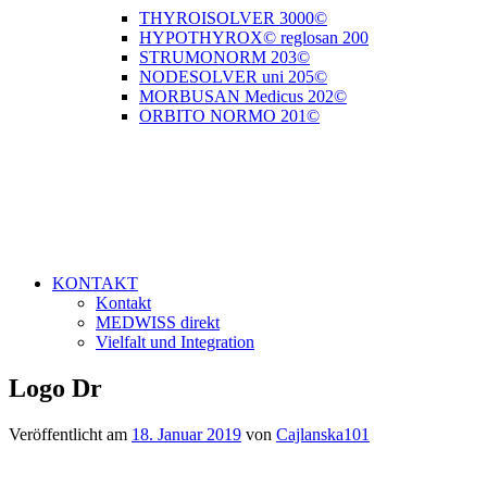
THYROISOLVER 3000©
HYPOTHYROX© reglosan 200
STRUMONORM 203©
NODESOLVER uni 205©
MORBUSAN Medicus 202©
ORBITO NORMO 201©
KONTAKT
Kontakt
MEDWISS direkt
Vielfalt und Integration
Logo Dr
Veröffentlicht am
18. Januar 2019
von
Cajlanska101