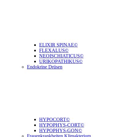
ELIXIR SPINAE©
FLEXALUS©
NEOISCHIATICUS©
URIKOPATHIKUS©
Endokrine Drüsen
HYPOCORT©
HYPOPHYS-CORT©
HYPOPHYS-GON©
Frauenkrankheiten Klimakterium