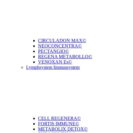
CIRCULADON MAX©
NEOCONCENTRA©
PECTANGIO©
REGENA METABOLLO©
VENOXAN Es©
Lymphsystem Immunsystem
CELL REGENERA©
FORTIS IMMUNE©
METABOLIX DETOX©