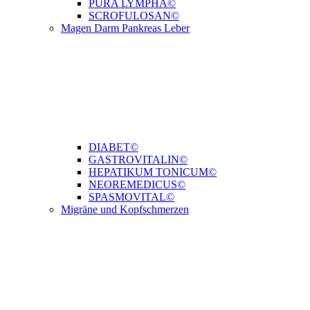
PURA LYMPHA©
SCROFULOSAN©
Magen Darm Pankreas Leber
DIABET©
GASTROVITALIN©
HEPATIKUM TONICUM©
NEOREMEDICUS©
SPASMOVITAL©
Migräne und Kopfschmerzen