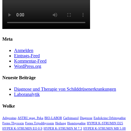
Meta
Anmelden
Eintrags-Feed
Kommentar-Feed
WordPress.org
Neueste Beiträge
Diagnose und Therapie von Schilddrüsenerkrankungen
Laboranalytik
Wolke
Adipositas
ASTRU spag. Peka
BIO-LABOR
Carbimazol
Diagnose
Endokrine Orbitopathie
Freies Thyroxin
Freies Trijodthyronin
Heilung
Homöopathie
HYPER K-STRUMIN D25
HYPER K-STRUMIN EO 0.9
HYPER K-STRUMIN M 7.3
HYPER K-STRUMIN MB 5.08