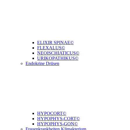
ELIXIR SPINAE©
FLEXALUS©
NEOISCHIATICUS©
URIKOPATHIKUS©
Endokrine Drüsen
HYPOCORT©
HYPOPHYS-CORT©
HYPOPHYS-GON©
Frauenkrankheiten Klimakterium