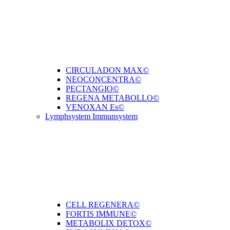
CIRCULADON MAX©
NEOCONCENTRA©
PECTANGIO©
REGENA METABOLLO©
VENOXAN Es©
Lymphsystem Immunsystem
CELL REGENERA©
FORTIS IMMUNE©
METABOLIX DETOX©