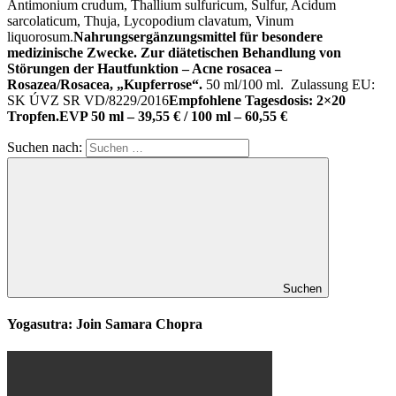
Antimonium crudum, Thallium sulfuricum, Sulfur, Acidum
sarcolaticum, Thuja, Lycopodium clavatum, Vinum
liquorosum.
Nahrungsergänzungsmittel für besondere
medizinische Zwecke. Zur diätetischen Behandlung von
Störungen der Hautfunktion – Acne rosacea –
Rosazea/Rosacea, „Kupferrose“.
50 ml/100 ml. Zulassung EU:
SK ÚVZ SR VD/8229/2016
Empfohlene Tagesdosis: 2×20
Tropfen.
EVP 50 ml – 39,55 € / 100 ml – 60,55 €
Suchen nach:
Suchen
Yogasutra: Join Samara Chopra