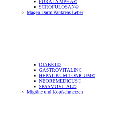
PURA LYMPHA©
SCROFULOSAN©
Magen Darm Pankreas Leber
DIABET©
GASTROVITALIN©
HEPATIKUM TONICUM©
NEOREMEDICUS©
SPASMOVITAL©
Migräne und Kopfschmerzen