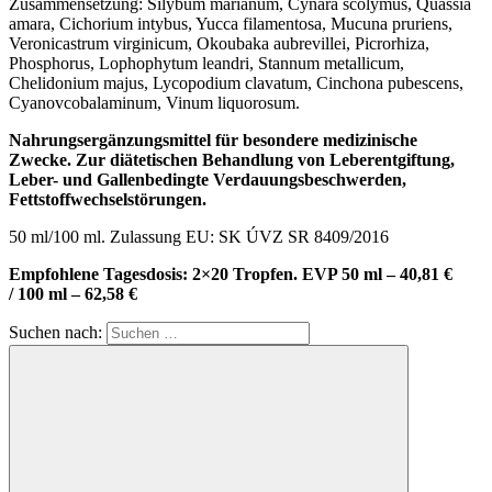
Zusammensetzung: Silybum marianum, Cynara scolymus, Quassia
amara, Cichorium intybus, Yucca filamentosa, Mucuna pruriens,
Veronicastrum virginicum, Okoubaka aubrevillei, Picrorhiza,
Phosphorus, Lophophytum leandri, Stannum metallicum,
Chelidonium majus, Lycopodium clavatum, Cinchona pubescens,
Cyanovcobalaminum, Vinum liquorosum.
Nahrungsergänzungsmittel für besondere medizinische
Zwecke. Zur diätetischen Behandlung von Leberentgiftung,
Leber- und Gallenbedingte Verdauungsbeschwerden,
Fettstoffwechselstörungen.
50 ml/100 ml. Zulassung EU: SK ÚVZ SR 8409/2016
Empfohlene Tagesdosis: 2×20 Tropfen.
EVP 50 ml – 40,81 €
/
100 ml – 62,58 €
Suchen nach: