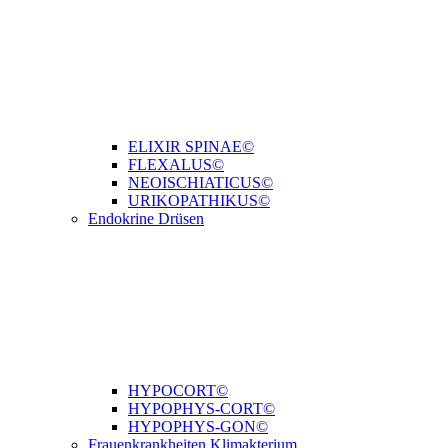
ELIXIR SPINAE©
FLEXALUS©
NEOISCHIATICUS©
URIKOPATHIKUS©
Endokrine Drüsen
HYPOCORT©
HYPOPHYS-CORT©
HYPOPHYS-GON©
Frauenkrankheiten Klimakterium