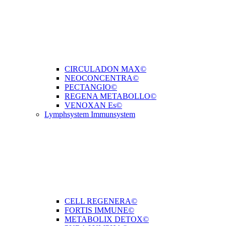
CIRCULADON MAX©
NEOCONCENTRA©
PECTANGIO©
REGENA METABOLLO©
VENOXAN Es©
Lymphsystem Immunsystem
CELL REGENERA©
FORTIS IMMUNE©
METABOLIX DETOX©