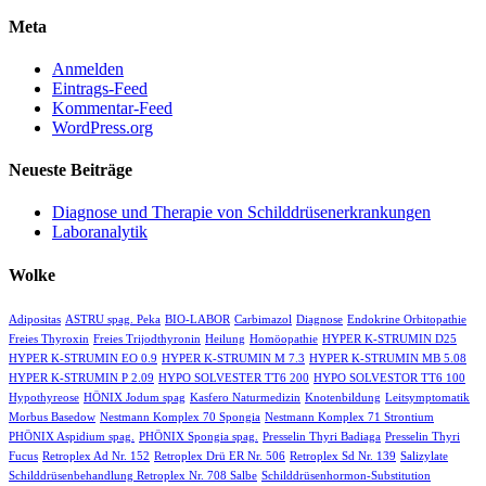
Meta
Anmelden
Eintrags-Feed
Kommentar-Feed
WordPress.org
Neueste Beiträge
Diagnose und Therapie von Schilddrüsenerkrankungen
Laboranalytik
Wolke
Adipositas
ASTRU spag. Peka
BIO-LABOR
Carbimazol
Diagnose
Endokrine Orbitopathie
Freies Thyroxin
Freies Trijodthyronin
Heilung
Homöopathie
HYPER K-STRUMIN D25
HYPER K-STRUMIN EO 0.9
HYPER K-STRUMIN M 7.3
HYPER K-STRUMIN MB 5.08
HYPER K-STRUMIN P 2.09
HYPO SOLVESTER TT6 200
HYPO SOLVESTOR TT6 100
Hypothyreose
HÖNIX Jodum spag
Kasfero Naturmedizin
Knotenbildung
Leitsymptomatik
Morbus Basedow
Nestmann Komplex 70 Spongia
Nestmann Komplex 71 Strontium
PHÖNIX Aspidium spag.
PHÖNIX Spongia spag.
Presselin Thyri Badiaga
Presselin Thyri
Fucus
Retroplex Ad Nr. 152
Retroplex Drü ER Nr. 506
Retroplex Sd Nr. 139
Salizylate
Schilddrüsenbehandlung Retroplex Nr. 708 Salbe
Schilddrüsenhormon-Substitution