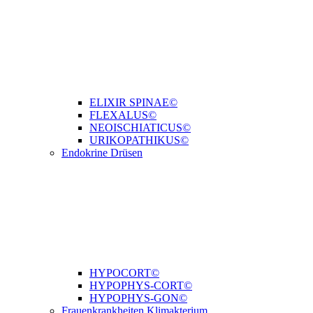
ELIXIR SPINAE©
FLEXALUS©
NEOISCHIATICUS©
URIKOPATHIKUS©
Endokrine Drüsen
HYPOCORT©
HYPOPHYS-CORT©
HYPOPHYS-GON©
Frauenkrankheiten Klimakterium