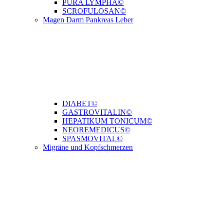
PURA LYMPHA©
SCROFULOSAN©
Magen Darm Pankreas Leber
DIABET©
GASTROVITALIN©
HEPATIKUM TONICUM©
NEOREMEDICUS©
SPASMOVITAL©
Migräne und Kopfschmerzen