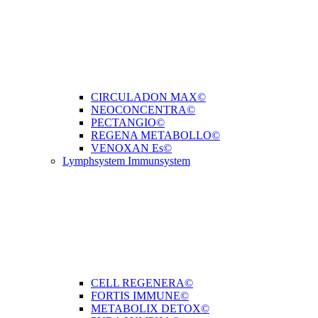
CIRCULADON MAX©
NEOCONCENTRA©
PECTANGIO©
REGENA METABOLLO©
VENOXAN Es©
Lymphsystem Immunsystem
CELL REGENERA©
FORTIS IMMUNE©
METABOLIX DETOX©