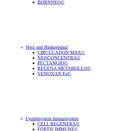
BORNNEO©
Herz und Blutkreislauf
CIRCULADON MAX©
NEOCONCENTRA©
PECTANGIO©
REGENA METABOLLO©
VENOXAN Es©
Lymphsystem Immunsystem
CELL REGENERA©
FORTIS IMMUNE©