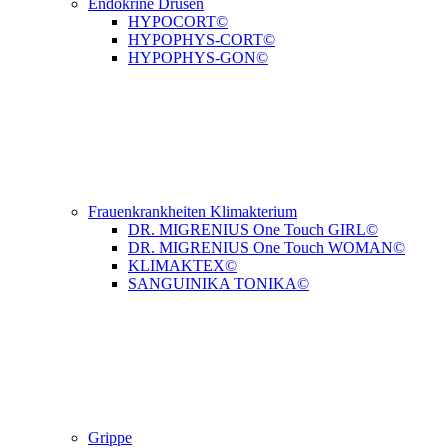
Endokrine Drüsen
HYPOCORT©
HYPOPHYS-CORT©
HYPOPHYS-GON©
Frauenkrankheiten Klimakterium
DR. MIGRENIUS One Touch GIRL©
DR. MIGRENIUS One Touch WOMAN©
KLIMAKTEX©
SANGUINIKA TONIKA©
Grippe