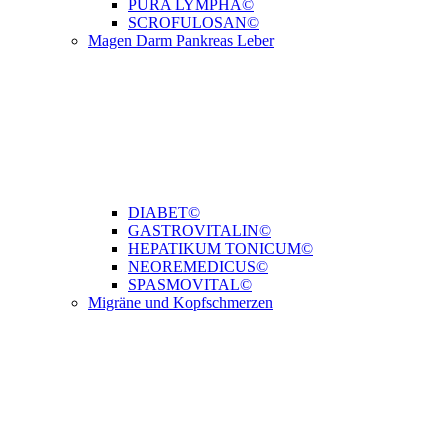
PURA LYMPHA©
SCROFULOSAN©
Magen Darm Pankreas Leber
DIABET©
GASTROVITALIN©
HEPATIKUM TONICUM©
NEOREMEDICUS©
SPASMOVITAL©
Migräne und Kopfschmerzen