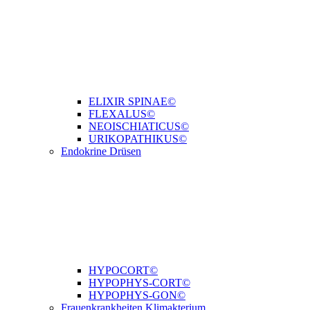
ELIXIR SPINAE©
FLEXALUS©
NEOISCHIATICUS©
URIKOPATHIKUS©
Endokrine Drüsen
HYPOCORT©
HYPOPHYS-CORT©
HYPOPHYS-GON©
Frauenkrankheiten Klimakterium