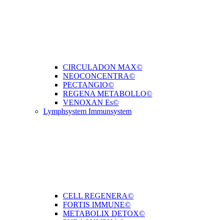
CIRCULADON MAX©
NEOCONCENTRA©
PECTANGIO©
REGENA METABOLLO©
VENOXAN Es©
Lymphsystem Immunsystem
CELL REGENERA©
FORTIS IMMUNE©
METABOLIX DETOX©