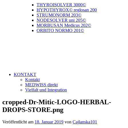
THYROISOLVER 3000©
HYPOTHYROX© reglosan 200
STRUMONORM 203©
NODESOLVER uni 205©
MORBUSAN Medicus 202©
ORBITO NORMO 201©
KONTAKT
Kontakt
MEDWISS direkt
Vielfalt und Integration
cropped-Dr-Mitic-LOGO-HERBAL-
DROPS-STORE.png
Veröffentlicht am
18. Januar 2019
von
Cajlanska101