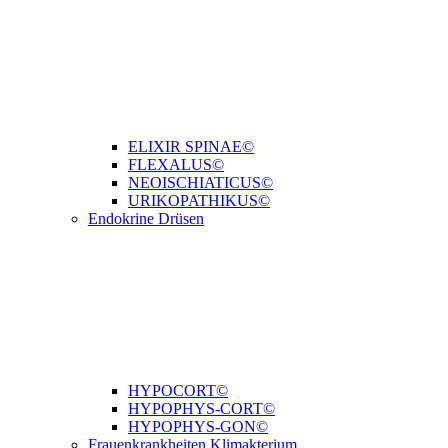
ELIXIR SPINAE©
FLEXALUS©
NEOISCHIATICUS©
URIKOPATHIKUS©
Endokrine Drüsen
HYPOCORT©
HYPOPHYS-CORT©
HYPOPHYS-GON©
Frauenkrankheiten Klimakterium