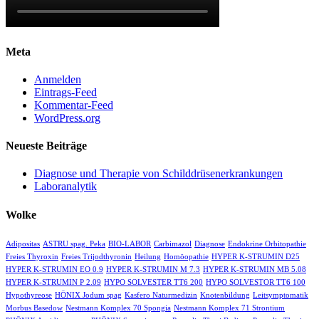
Meta
Anmelden
Eintrags-Feed
Kommentar-Feed
WordPress.org
Neueste Beiträge
Diagnose und Therapie von Schilddrüsenerkrankungen
Laboranalytik
Wolke
Adipositas
ASTRU spag. Peka
BIO-LABOR
Carbimazol
Diagnose
Endokrine Orbitopathie
Freies Thyroxin
Freies Trijodthyronin
Heilung
Homöopathie
HYPER K-STRUMIN D25
HYPER K-STRUMIN EO 0.9
HYPER K-STRUMIN M 7.3
HYPER K-STRUMIN MB 5.08
HYPER K-STRUMIN P 2.09
HYPO SOLVESTER TT6 200
HYPO SOLVESTOR TT6 100
Hypothyreose
HÖNIX Jodum spag
Kasfero Naturmedizin
Knotenbildung
Leitsymptomatik
Morbus Basedow
Nestmann Komplex 70 Spongia
Nestmann Komplex 71 Strontium