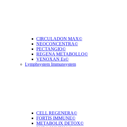
CIRCULADON MAX©
NEOCONCENTRA©
PECTANGIO©
REGENA METABOLLO©
VENOXAN Es©
Lymphsystem Immunsystem
CELL REGENERA©
FORTIS IMMUNE©
METABOLIX DETOX©