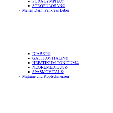
PURA LYMPHA©
SCROFULOSAN©
Magen Darm Pankreas Leber
DIABET©
GASTROVITALIN©
HEPATIKUM TONICUM©
NEOREMEDICUS©
SPASMOVITAL©
Migräne und Kopfschmerzen