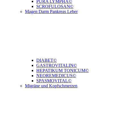
PURA LYMPHA©
SCROFULOSAN©
Magen Darm Pankreas Leber
DIABET©
GASTROVITALIN©
HEPATIKUM TONICUM©
NEOREMEDICUS©
SPASMOVITAL©
Migräne und Kopfschmerzen