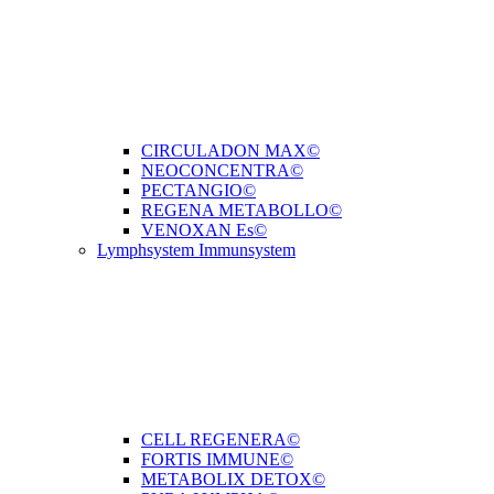
CIRCULADON MAX©
NEOCONCENTRA©
PECTANGIO©
REGENA METABOLLO©
VENOXAN Es©
Lymphsystem Immunsystem
CELL REGENERA©
FORTIS IMMUNE©
METABOLIX DETOX©