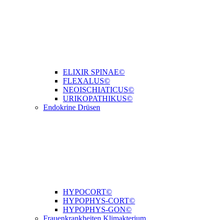
ELIXIR SPINAE©
FLEXALUS©
NEOISCHIATICUS©
URIKOPATHIKUS©
Endokrine Drüsen
HYPOCORT©
HYPOPHYS-CORT©
HYPOPHYS-GON©
Frauenkrankheiten Klimakterium