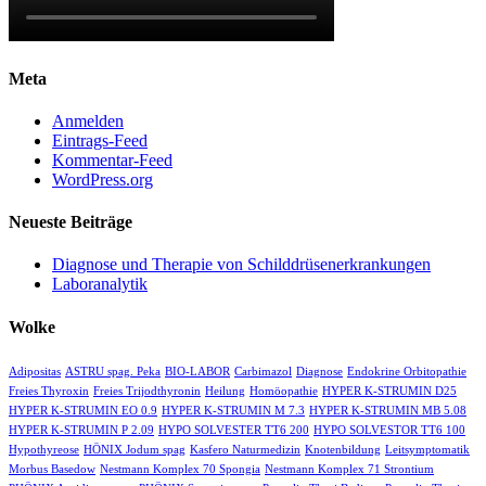
Meta
Anmelden
Eintrags-Feed
Kommentar-Feed
WordPress.org
Neueste Beiträge
Diagnose und Therapie von Schilddrüsenerkrankungen
Laboranalytik
Wolke
Adipositas
ASTRU spag. Peka
BIO-LABOR
Carbimazol
Diagnose
Endokrine Orbitopathie
Freies Thyroxin
Freies Trijodthyronin
Heilung
Homöopathie
HYPER K-STRUMIN D25
HYPER K-STRUMIN EO 0.9
HYPER K-STRUMIN M 7.3
HYPER K-STRUMIN MB 5.08
HYPER K-STRUMIN P 2.09
HYPO SOLVESTER TT6 200
HYPO SOLVESTOR TT6 100
Hypothyreose
HÖNIX Jodum spag
Kasfero Naturmedizin
Knotenbildung
Leitsymptomatik
Morbus Basedow
Nestmann Komplex 70 Spongia
Nestmann Komplex 71 Strontium