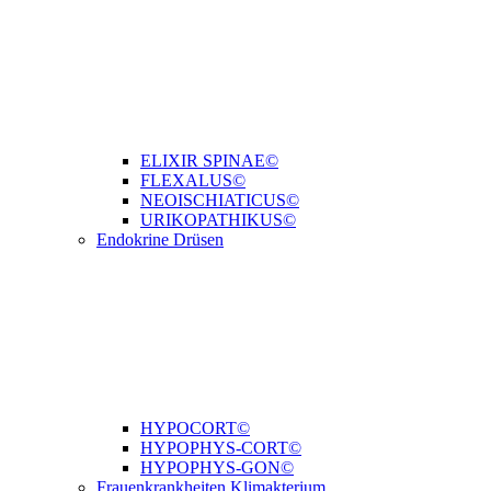
ELIXIR SPINAE©
FLEXALUS©
NEOISCHIATICUS©
URIKOPATHIKUS©
Endokrine Drüsen
HYPOCORT©
HYPOPHYS-CORT©
HYPOPHYS-GON©
Frauenkrankheiten Klimakterium