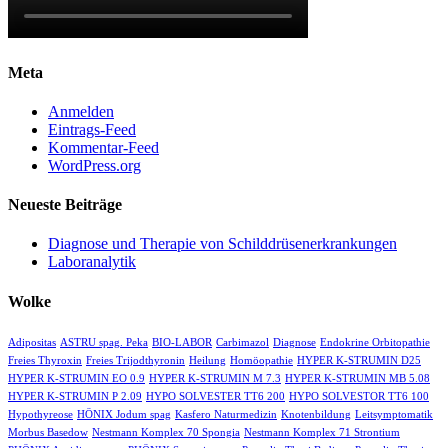
Meta
Anmelden
Eintrags-Feed
Kommentar-Feed
WordPress.org
Neueste Beiträge
Diagnose und Therapie von Schilddrüsenerkrankungen
Laboranalytik
Wolke
Adipositas
ASTRU spag. Peka
BIO-LABOR
Carbimazol
Diagnose
Endokrine Orbitopathie
Freies Thyroxin
Freies Trijodthyronin
Heilung
Homöopathie
HYPER K-STRUMIN D25
HYPER K-STRUMIN EO 0.9
HYPER K-STRUMIN M 7.3
HYPER K-STRUMIN MB 5.08
HYPER K-STRUMIN P 2.09
HYPO SOLVESTER TT6 200
HYPO SOLVESTOR TT6 100
Hypothyreose
HÖNIX Jodum spag
Kasfero Naturmedizin
Knotenbildung
Leitsymptomatik
Morbus Basedow
Nestmann Komplex 70 Spongia
Nestmann Komplex 71 Strontium