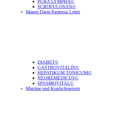
PURA LYMPHA©
SCROFULOSAN©
Magen Darm Pankreas Leber
DIABET©
GASTROVITALIN©
HEPATIKUM TONICUM©
NEOREMEDICUS©
SPASMOVITAL©
Migräne und Kopfschmerzen