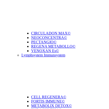
CIRCULADON MAX©
NEOCONCENTRA©
PECTANGIO©
REGENA METABOLLO©
VENOXAN Es©
Lymphsystem Immunsystem
CELL REGENERA©
FORTIS IMMUNE©
METABOLIX DETOX©