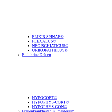
ELIXIR SPINAE©
FLEXALUS©
NEOISCHIATICUS©
URIKOPATHIKUS©
Endokrine Drüsen
HYPOCORT©
HYPOPHYS-CORT©
HYPOPHYS-GON©
Frauenkrankheiten Klimakterium