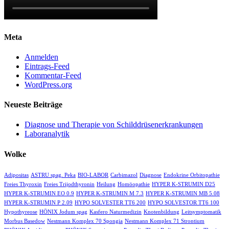
Meta
Anmelden
Eintrags-Feed
Kommentar-Feed
WordPress.org
Neueste Beiträge
Diagnose und Therapie von Schilddrüsenerkrankungen
Laboranalytik
Wolke
Adipositas
ASTRU spag. Peka
BIO-LABOR
Carbimazol
Diagnose
Endokrine Orbitopathie
Freies Thyroxin
Freies Trijodthyronin
Heilung
Homöopathie
HYPER K-STRUMIN D25
HYPER K-STRUMIN EO 0.9
HYPER K-STRUMIN M 7.3
HYPER K-STRUMIN MB 5.08
HYPER K-STRUMIN P 2.09
HYPO SOLVESTER TT6 200
HYPO SOLVESTOR TT6 100
Hypothyreose
HÖNIX Jodum spag
Kasfero Naturmedizin
Knotenbildung
Leitsymptomatik
Morbus Basedow
Nestmann Komplex 70 Spongia
Nestmann Komplex 71 Strontium