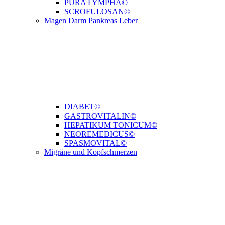
PURA LYMPHA©
SCROFULOSAN©
Magen Darm Pankreas Leber
DIABET©
GASTROVITALIN©
HEPATIKUM TONICUM©
NEOREMEDICUS©
SPASMOVITAL©
Migräne und Kopfschmerzen