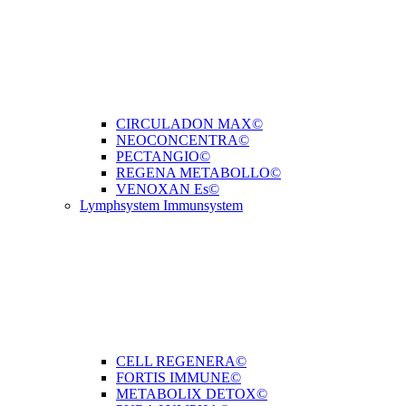
CIRCULADON MAX©
NEOCONCENTRA©
PECTANGIO©
REGENA METABOLLO©
VENOXAN Es©
Lymphsystem Immunsystem
CELL REGENERA©
FORTIS IMMUNE©
METABOLIX DETOX©