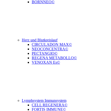
BORNNEO©
Herz und Blutkreislauf
CIRCULADON MAX©
NEOCONCENTRA©
PECTANGIO©
REGENA METABOLLO©
VENOXAN Es©
Lymphsystem Immunsystem
CELL REGENERA©
FORTIS IMMUNE©