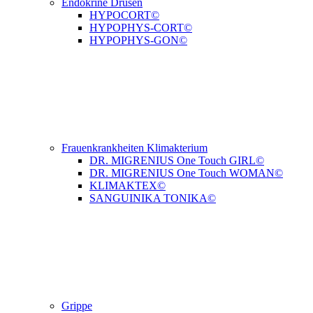
Endokrine Drüsen
HYPOCORT©
HYPOPHYS-CORT©
HYPOPHYS-GON©
Frauenkrankheiten Klimakterium
DR. MIGRENIUS One Touch GIRL©
DR. MIGRENIUS One Touch WOMAN©
KLIMAKTEX©
SANGUINIKA TONIKA©
Grippe