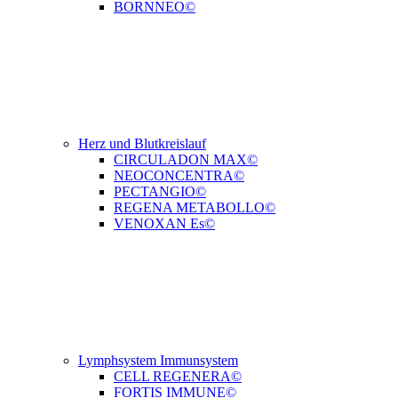
BORNNEO©
Herz und Blutkreislauf
CIRCULADON MAX©
NEOCONCENTRA©
PECTANGIO©
REGENA METABOLLO©
VENOXAN Es©
Lymphsystem Immunsystem
CELL REGENERA©
FORTIS IMMUNE©