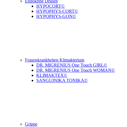
Endokrine Drüsen
HYPOCORT©
HYPOPHYS-CORT©
HYPOPHYS-GON©
Frauenkrankheiten Klimakterium
DR. MIGRENIUS One Touch GIRL©
DR. MIGRENIUS One Touch WOMAN©
KLIMAKTEX©
SANGUINIKA TONIKA©
Grippe